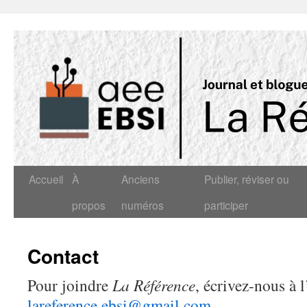
Accueil
À
Anciens
Publier, réviser ou
propos
numéros
participer
Contact
Pour joindre
La Référence
, écrivez-nous à 
lareference.ebsi@gmail.com
.