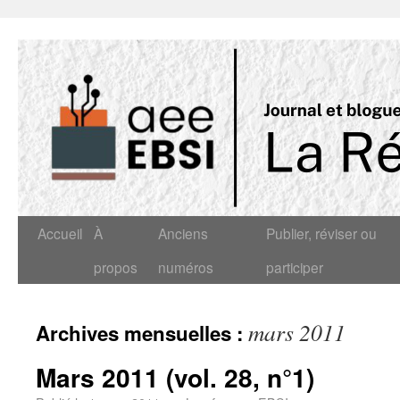
Accueil
À
Anciens
Publier, réviser ou
propos
numéros
participer
mars 2011
Archives mensuelles :
Mars 2011 (vol. 28, n°1)