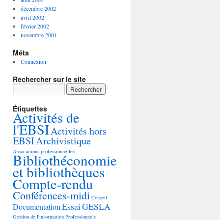
décembre 2002
avril 2002
février 2002
novembre 2001
Méta
Connexion
Rechercher sur le site
Étiquettes
Activités de
l'EBSI
Activités hors
EBSI
Archivistique
Associations professionnelles
Bibliothéconomie
et bibliothèques
Compte-rendu
Conférences-midi
Conseil
Essai
GESLA
Documentation
Gestion de l'information
Professionnels