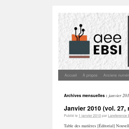
Accueil
À propos
Anciens numér
janvier 20
Archives mensuelles :
Janvier 2010 (vol. 27, 
Publié le
1 janvier 2010
par
Lareference 
Table des matières [Éditorial] Nouvel