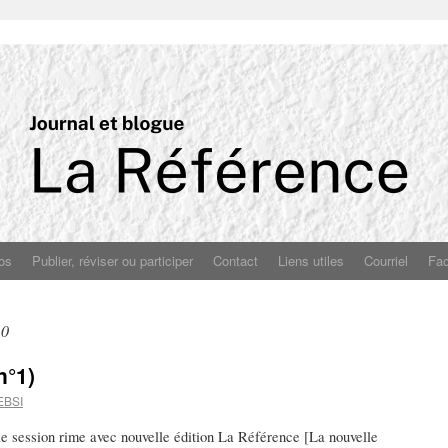
os
Publier, réviser ou participer
Contact
Liens utiles
Courriel
Fa
10
n°1)
EBSI
le session rime avec nouvelle édition La Référence [La nouvelle