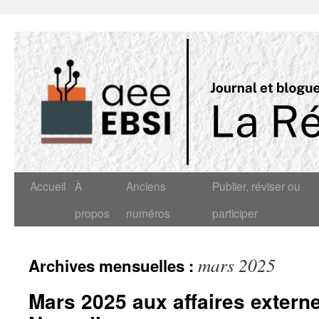
Accueil
À
Anciens
Publier, réviser ou
propos
numéros
participer
mars 2025
Archives mensuelles :
Mars 2025 aux affaires extern