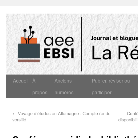
Accueil
À
Anciens
Publier, réviser ou
propos
numéros
participer
←
Voyage d’études en Allemagne : Compte rendu
Confé
versifié
disponibil